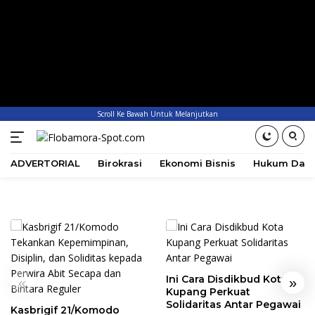
Scroll Ke Bawah Untuk Melanjutkan
ADVERTORIAL
Birokrasi
Ekonomi Bisnis
Hukum Dan 
Ini Cara Disdikbud Kota
«
»
Kupang Perkuat
Solidaritas Antar Pegawai
Kasbrigif 21/Komodo