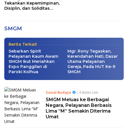
Tekankan Kepemimpinan,
Disiplin, dan Soliditas
Semangat Solidaritas Jadi Kekuatan
kepada Perwira Abit
Pendanaan Munas Internasional SMGM
Secapa dan Bintara
IV
Reguler
SMGM
Rohani
|
Jumat, 15 Mei 2026
Berita Terkait
Sebarkan Spirit
Mgr. Rony Tegaskan,
Pelayanan Kaum Awam
Kerendahan Hati, Dasar
SMGM Ikut Meriahkan
Utama Pelayanan
Expo Panggilan di
Gereja, Pada HUT Ke-9
Paroki Kolhua
SMGM
Sosial Budaya
| 4 Bulan Lalu
SMGM Meluas ke Berbagai
Negara, Pelayanan Berbasis
Lima “M” Semakin Diterima
Umat