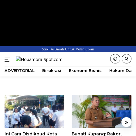
Scroll Ke Bawah Untuk Melanjutkan
ADVERTORIAL
Birokrasi
Ekonomi Bisnis
Hukum Dan 
«
»
Ini Cara Disdikbud Kota
Bupati Kupang: Rakor,