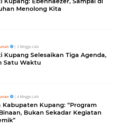
i Kupang: Ebenhaezer, Sampai di
Tuhan Menolong Kita
unan
| 3 Minggu Lalu
i Kupang Selesaikan Tiga Agenda,
m Satu Waktu
unan
| 4 Minggu Lalu
 Kabupaten Kupang: “Program
Binaan, Bukan Sekadar Kegiatan
emik”