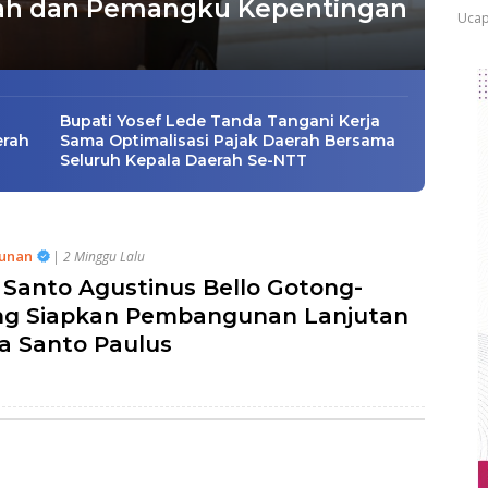
rah dan Pemangku Kepentingan
Ucap
Bupati Yosef Lede Tanda Tangani Kerja
erah
Sama Optimalisasi Pajak Daerah Bersama
Seluruh Kepala Daerah Se-NTT
unan
| 2 Minggu Lalu
Santo Agustinus Bello Gotong-
g Siapkan Pembangunan Lanjutan
a Santo Paulus