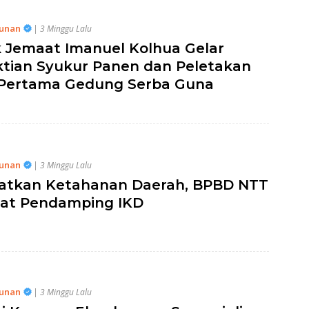
unan
| 3 Minggu Lalu
 Jemaat Imanuel Kolhua Gelar
tian Syukur Panen dan Peletakan
Pertama Gedung Serba Guna
unan
| 3 Minggu Lalu
atkan Ketahanan Daerah, BPBD NTT
at Pendamping IKD
unan
| 3 Minggu Lalu