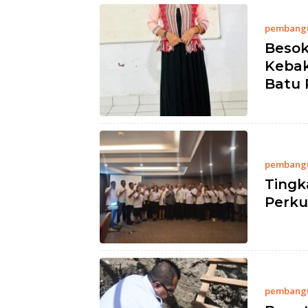
pembang
Besok
Kebak
Batu 
pembang
Tingk
Perku
pembang