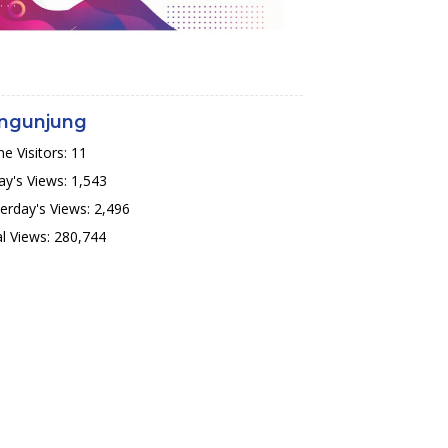
ngunjung
ne Visitors:
11
y's Views:
1,543
erday's Views:
2,496
l Views:
280,744