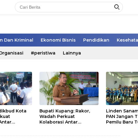
 Dan Kriminal
Ekonomi Bisnis
Pendidikan
Kesehat
Organisasi
#peristiwa
Lainnya
sdikbud Kota
Bupati Kupang: Rakor,
Linden Sanam
kuat
Wadah Perkuat
PAN Jangan 
 Antar
Kolaborasi Antar
Pemilu Baru T
Pemerintah Daerah dan
Masyarakat
Pemangku Kepentingan