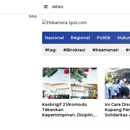
Langsung
MENU
ke
konten
tutup
Nasional
Regional
Politik
Hukum
#tag:
#Birokrasi
#Keamanan
#
Kasbrigif 21/Komodo
Ini Cara Di
Tekankan
Kupang Per
Kepemimpinan, Disiplin,
Solidaritas
dan Soliditas kepada
Pegawai
Perwira Abit Secapa dan