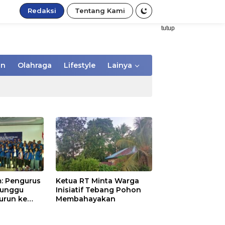
Redaksi
Tentang Kami
tutup
an
Olahraga
Lifestyle
Lainya
: Pengurus
Ketua RT Minta Warga
Tunggu
Inisiatif Tebang Pohon
urun ke
Membahayakan