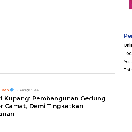
Pe
Onli
Toda
Yest
Tota
unan
| 2 Minggu Lalu
ti Kupang: Pembangunan Gedung
r Camat, Demi Tingkatkan
anan