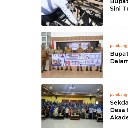
Bupat
Sini 
pembang
Bupat
Dala
pembang
Sekda
Desa 
Akad