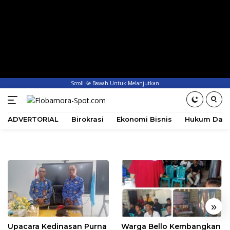
Scroll Ke Bawah Untuk Melanjutkan
ADVERTORIAL
Birokrasi
Ekonomi Bisnis
Hukum Dan 
«
»
Upacara Kedinasan Purna
Warga Bello Kembangkan