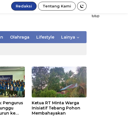
Redaksi
Tentang Kami
tutup
an
Olahraga
Lifestyle
Lainya
: Pengurus
Ketua RT Minta Warga
Tunggu
Inisiatif Tebang Pohon
urun ke
Membahayakan