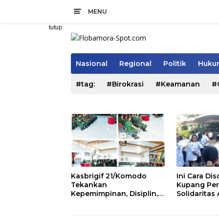
Langsung
MENU
ke
konten
tutup
Nasional
Regional
Politik
Hukum
#tag:
#Birokrasi
#Keamanan
#
Kasbrigif 21/Komodo
Ini Cara Di
Tekankan
Kupang Per
Kepemimpinan, Disiplin,
Solidaritas
dan Soliditas kepada
Pegawai
Perwira Abit Secapa dan