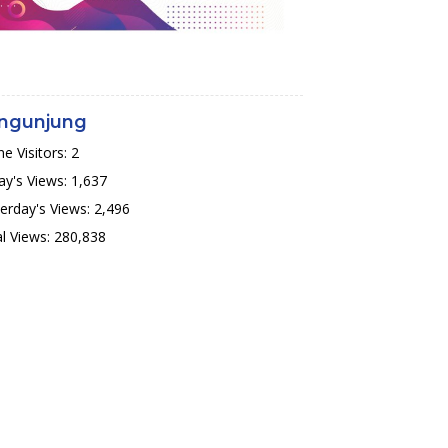
ngunjung
ne Visitors:
2
y's Views:
1,637
erday's Views:
2,496
l Views:
280,838