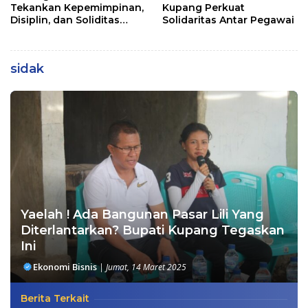
Tekankan Kepemimpinan,
Kupang Perkuat
Disiplin, dan Soliditas
Solidaritas Antar Pegawai
kepada Perwira Abit
Secapa dan Bintara
Reguler
sidak
Yaelah ! Ada Bangunan Pasar Lili Yang
Diterlantarkan? Bupati Kupang Tegaskan
Ini
Ekonomi Bisnis
|
Jumat, 14 Maret 2025
Berita Terkait