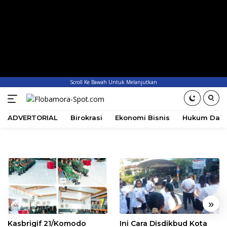
Scroll Ke Bawah Untuk Melanjutkan
ADVERTORIAL
Birokrasi
Ekonomi Bisnis
Hukum Dan 
«
»
Kasbrigif 21/Komodo
Ini Cara Disdikbud Kota