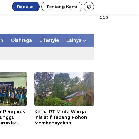
Redaksi
Tentang Kami
tutup
an
Olahraga
Lifestyle
Lainya
: Pengurus
Ketua RT Minta Warga
Tunggu
Inisiatif Tebang Pohon
urun ke
Membahayakan