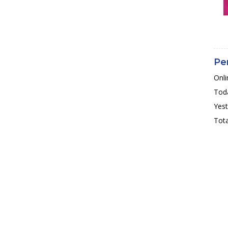
Pe
Onli
Toda
Yest
Tota