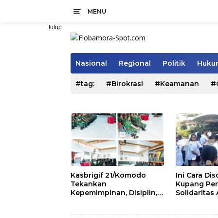
Langsung
MENU
ke
konten
tutup
Nasional
Regional
Politik
Hukum
#tag:
#Birokrasi
#Keamanan
#
Kasbrigif 21/Komodo
Ini Cara Di
Tekankan
Kupang Per
Kepemimpinan, Disiplin,
Solidaritas
dan Soliditas kepada
Pegawai
Perwira Abit Secapa dan