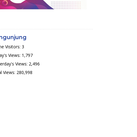
ngunjung
ne Visitors:
3
y's Views:
1,797
erday's Views:
2,496
l Views:
280,998