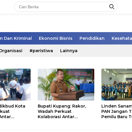
 Dan Kriminal
Ekonomi Bisnis
Pendidikan
Kesehat
Organisasi
#peristiwa
Lainnya
sdikbud Kota
Bupati Kupang: Rakor,
Linden Sanam
kuat
Wadah Perkuat
PAN Jangan 
 Antar
Kolaborasi Antar
Pemilu Baru T
Pemerintah Daerah dan
Masyarakat
Pemangku Kepentingan