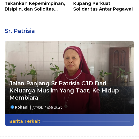
Tekankan Kepemimpinan,
Kupang Perkuat
Disiplin, dan Soliditas
Solidaritas Antar Pegawai
kepada Perwira Abit
Secapa dan Bintara
Reguler
Sr. Patrisia
Jalan Panjang Sr Patrisia CJD Dari
Keluarga Muslim Yang Taat, Ke Hidup
Membiara
Rohani
|
Jumat, 1 Mei 2026
Berita Terkait