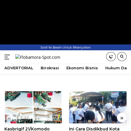
Scroll Ke Bawah Untuk Melanjutkan
ADVERTORIAL
Birokrasi
Ekonomi Bisnis
Hukum Dan 
«
»
Kasbrigif 21/Komodo
Ini Cara Disdikbud Kota