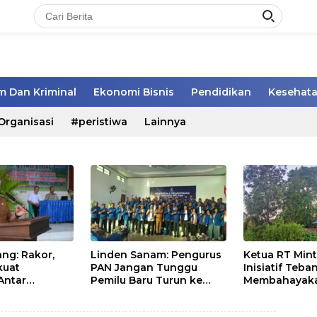
 Dan Kriminal
Ekonomi Bisnis
Pendidikan
Kesehat
Organisasi
#peristiwa
Lainnya
ng: Rakor,
Linden Sanam: Pengurus
Ketua RT Min
kuat
PAN Jangan Tunggu
Inisiatif Teb
Antar
Pemilu Baru Turun ke
Membahayak
 Daerah dan
Masyarakat
Kepentingan
 Motivasi Anak Giat Belajar”