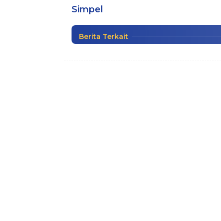
Simpel
Pendidikan
|
Jumat, 21 Januari 2022
Berita Terkait