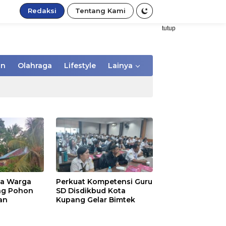
Redaksi
Tentang Kami
tutup
an
Olahraga
Lifestyle
Lainya
ta Warga
Perkuat Kompetensi Guru
ang Pohon
SD Disdikbud Kota
an
Kupang Gelar Bimtek