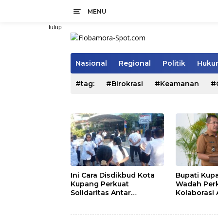
Langsung
MENU
ke
konten
tutup
Nasional
Regional
Politik
Hukum
#tag:
#Birokrasi
#Keamanan
#
Ini Cara Disdikbud Kota
Bupati Kupa
Kupang Perkuat
Wadah Per
Solidaritas Antar
Kolaborasi 
Pegawai
Pemerintah
Pemangku 
Elvis:”Tabungan Simpel,