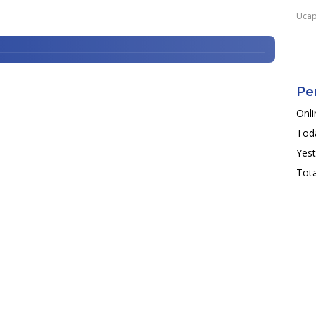
Ucap
Pe
Onli
Toda
Yest
Tota