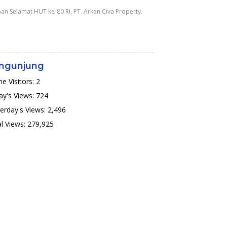
an Selamat HUT ke-80 RI, PT. Arkan Civa Property.
ngunjung
ne Visitors:
2
y's Views:
724
erday's Views:
2,496
l Views:
279,925