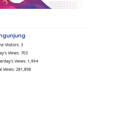
ngunjung
ne Visitors:
3
y's Views:
703
erday's Views:
1,994
l Views:
281,898