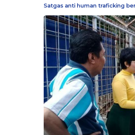
Bintara Reg
Satgas anti human traficking b