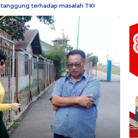
uler
ertanggung terhadap masalah TKI