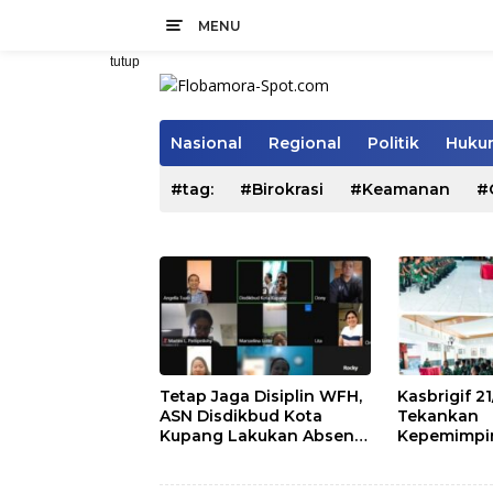
Langsung
MENU
ke
konten
tutup
Nasional
Regional
Politik
Hukum
#tag:
#Birokrasi
#Keamanan
#
Tetap Jaga Disiplin WFH,
Kasbrigif 
ASN Disdikbud Kota
Tekankan
Kupang Lakukan Absen
Kepemimpina
Zoom
dan Solidit
Perwira Abi