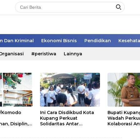
 Dan Kriminal
Ekonomi Bisnis
Pendidikan
Kesehat
Organisasi
#peristiwa
Lainnya
21/Komodo
Ini Cara Disdikbud Kota
Bupati Kupang
Kupang Perkuat
Wadah Perku
n, Disiplin,
Solidaritas Antar
Kolaborasi An
as kepada
Pegawai
Pemerintah D
t Secapa dan
Pemangku Ke