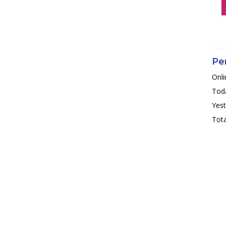
Pe
Onli
Toda
Yest
Tota