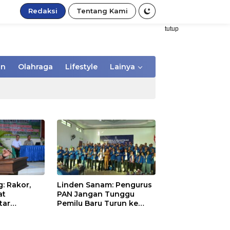
Redaksi
Tentang Kami
tutup
an
Olahraga
Lifestyle
Lainya
: Rakor,
Linden Sanam: Pengurus
at
PAN Jangan Tunggu
tar
Pemilu Baru Turun ke
aerah dan
Masyarakat
pentingan