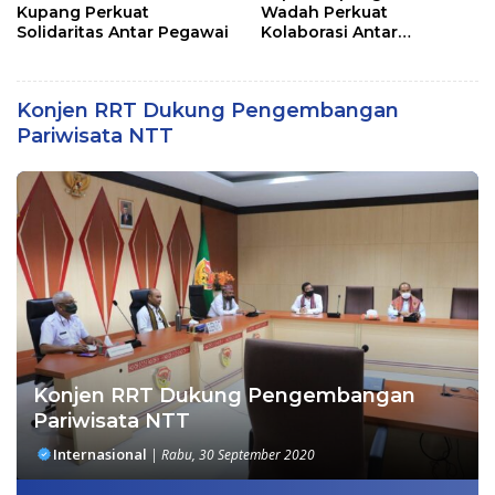
Kupang Perkuat
Wadah Perkuat
Solidaritas Antar Pegawai
Kolaborasi Antar
Pemerintah Daerah dan
Pemangku Kepentingan
Konjen RRT Dukung Pengembangan
Pariwisata NTT
Konjen RRT Dukung Pengembangan
Pariwisata NTT
Internasional
|
Rabu, 30 September 2020