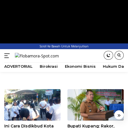
Scroll Ke Bawah Untuk Melanjutkan
ADVERTORIAL
Birokrasi
Ekonomi Bisnis
Hukum Dan 
«
»
Ini Cara Disdikbud Kota
Bupati Kupang: Rakor,