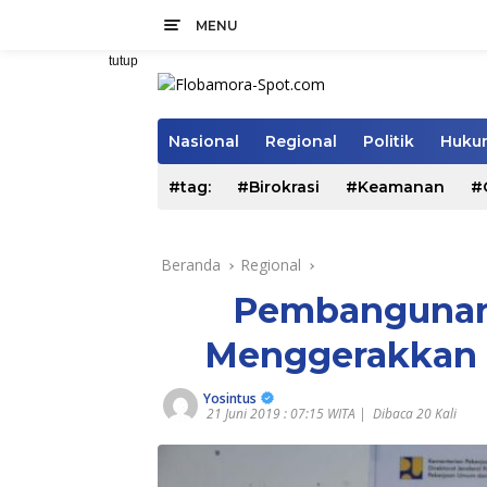
Langsung
MENU
ke
konten
tutup
Nasional
Regional
Politik
Hukum
#tag:
#Birokrasi
#Keamanan
#
Beranda
Regional
Pembangunan
Menggerakkan 
Yosintus
21 Juni 2019 : 07:15 WITA |
Dibaca 20 Kali