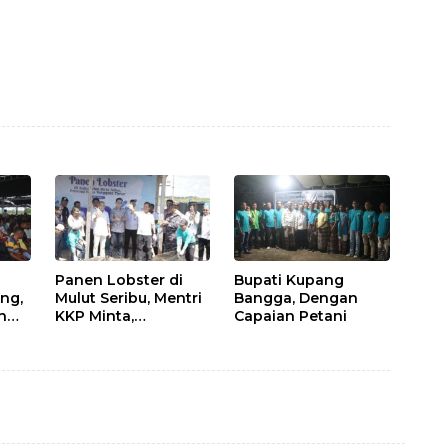
Panen Lobster di
Bupati Kupang
ng,
Mulut Seribu, Mentri
Bangga, Dengan
n
KKP Minta,
Capaian Petani
ah,
Keberhasilan Ini
Diikuti Daerah Lain