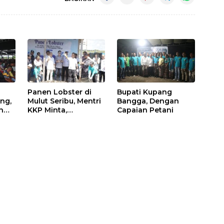
Panen Lobster di
Bupati Kupang
ng,
Mulut Seribu, Mentri
Bangga, Dengan
n
KKP Minta,
Capaian Petani
ah,
Keberhasilan Ini
Diikuti Daerah Lain