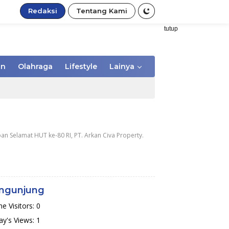
Redaksi
Tentang Kami
tutup
an
Olahraga
Lifestyle
Lainya
an Selamat HUT ke-80 RI, PT. Arkan Civa Property.
ngunjung
ne Visitors:
0
y's Views:
1