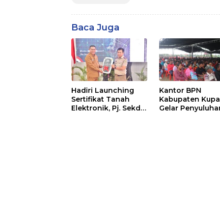
Baca Juga
Hadiri Launching
Kantor BPN
Sertifikat Tanah
Kabupaten Kupa
Elektronik, Pj. Sekda
Gelar Penyuluha
Serahkan Mobil
Redistribusi Tan
Dinas ke BPN
Ini Tujuannya !