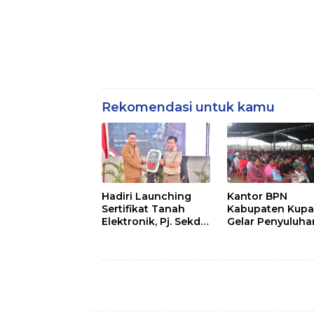
Rekomendasi untuk kamu
Hadiri Launching
Kantor BPN
Sertifikat Tanah
Kabupaten Kupa
Elektronik, Pj. Sekda
Gelar Penyuluha
Serahkan Mobil
Redistribusi Tan
Dinas ke BPN
Ini Tujuannya !