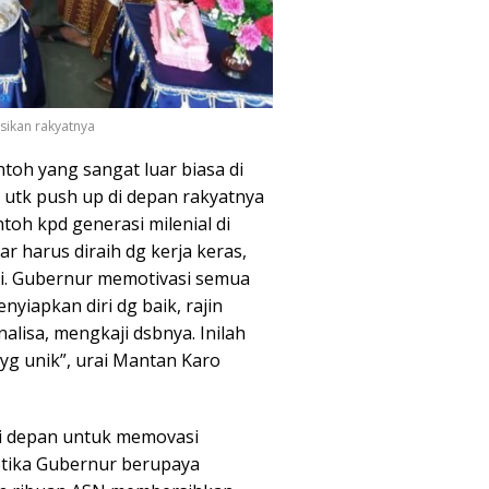
sikan rakyatnya
oh yang sangat luar biasa di
 utk push up di depan rakyatnya
oh kpd generasi milenial di
r harus diraih dg kerja keras,
ani. Gubernur memotivasi semua
nyiapkan diri dg baik, rajin
lisa, mengkaji dsbnya. Inilah
yg unik”, urai Mantan Karo
 di depan untuk memovasi
etika Gubernur berupaya