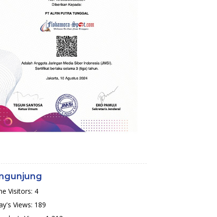
ngunjung
ne Visitors:
4
y's Views:
189