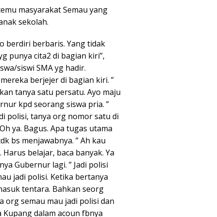
rtemu masyarakat Semau yang
nak sekolah.
berdiri berbaris. Yang tidak
g punya cita2 di bagian kiri”,
swa/siswi SMA yg hadir.
ereka berjejer di bagian kiri. ”
akan tanya satu persatu. Ayo maju
nur kpd seorang siswa pria. ”
di polisi, tanya org nomor satu di
 Oh ya. Bagus. Apa tugas utama
 tdk bs menjawabnya. ” Ah kau
i. Harus belajar, baca banyak. Ya
ya Gubernur lagi. ” Jadi polisi
u jadi polisi. Ketika bertanya
masuk tentara. Bahkan seorg
ua org semau mau jadi polisi dan
ta Kupang dalam acoun fbnya