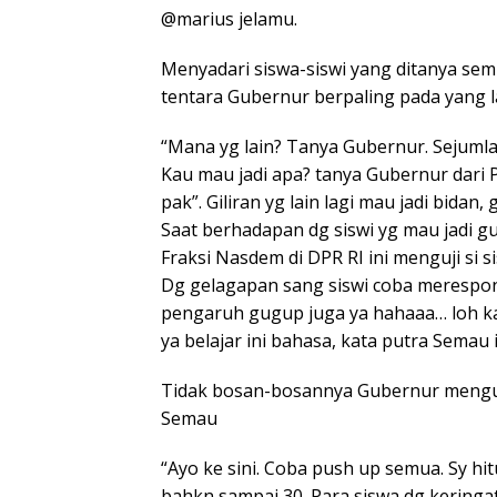
@marius jelamu.
Menyadari siswa-siswi yang ditanya semu
tentara Gubernur berpaling pada yang l
“Mana yg lain? Tanya Gubernur. Sejumla
Kau mau jadi apa? tanya Gubernur dari P
pak”. Giliran yg lain lagi mau jadi bidan,
Saat berhadapan dg siswi yg mau jadi g
Fraksi Nasdem di DPR RI ini menguji si s
Dg gelagapan sang siswi coba merespon
pengaruh gugup juga ya hahaaa… loh kal
ya belajar ini bahasa, kata putra Semau 
Tidak bosan-bosannya Gubernur mengu
Semau
“Ayo ke sini. Coba push up semua. Sy hit
bahkn sampai 30. Para siswa dg keringat