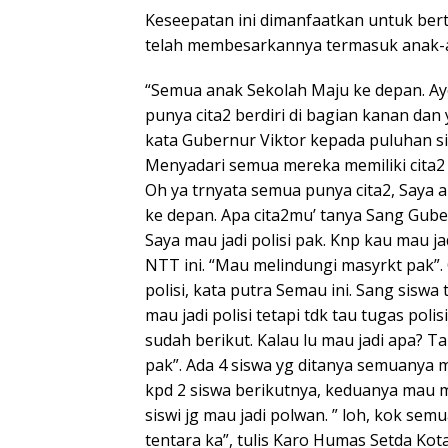
Keseepatan ini dimanfaatkan untuk be
telah membesarkannya termasuk anak-a
“Semua anak Sekolah Maju ke depan. Ayo 
punya cita2 berdiri di bagian kanan dan y
kata Gubernur Viktor kepada puluhan si
Menyadari semua mereka memiliki cita2 m
Oh ya trnyata semua punya cita2, Saya 
ke depan. Apa cita2mu’ tanya Sang Guber
Saya mau jadi polisi pak. Knp kau mau ja
NTT ini. “Mau melindungi masyrkt pak”.
polisi, kata putra Semau ini. Sang siswa
mau jadi polisi tetapi tdk tau tugas polis
sudah berikut. Kalau lu mau jadi apa? Tan
pak”. Ada 4 siswa yg ditanya semuanya ma
kpd 2 siswa berikutnya, keduanya mau 
siswi jg mau jadi polwan. ” loh, kok sem
tentara ka”, tulis Karo Humas Setda Ko