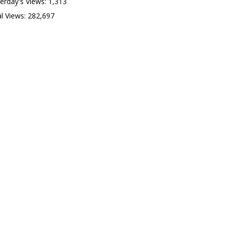
erday's Views:
1,313
l Views:
282,697