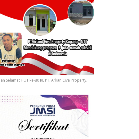
an Selamat HUT ke-80 RI, PT. Arkan Civa Property.