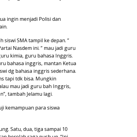
a ingin menjadi Polisi dan
ain.
h siswi SMA tampil ke depan. ”
artai Nasdem ini. ” mau jadi guru
 guru kimia, guru bahasa Inggris.
uru bahasa inggris, mantan Ketua
iswi dg bahasa inggris sederhana.
s tapi tdk bisa. Mungkin
au mau jadi guru bah Inggris,
in”, tambah Jelamu lagi.
ji kemampuan para siswa
ung. Satu, dua, tiga sampai 10
an berolah raga push up. “Ini