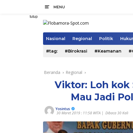
Langsung
MENU
ke
konten
tutup
Nasional
Regional
Politik
Hukum
#tag:
#Birokrasi
#Keamanan
#
Beranda
Regional
Viktor: Loh ko
Mau Jadi Pol
Yosintus
30 Maret 2019 : 11:58 WITA |
Dibaca 30 Kali