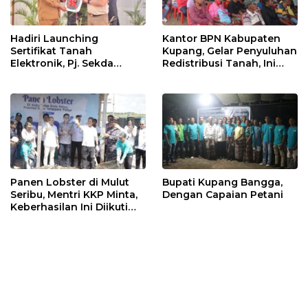
Hadiri Launching
Kantor BPN Kabupaten
Sertifikat Tanah
Kupang, Gelar Penyuluhan
Elektronik, Pj. Sekda
Redistribusi Tanah, Ini
Serahkan Mobil Dinas ke
Tujuannya !
BPN
Panen Lobster di Mulut
Bupati Kupang Bangga,
Seribu, Mentri KKP Minta,
Dengan Capaian Petani
Keberhasilan Ini Diikuti
Daerah Lain