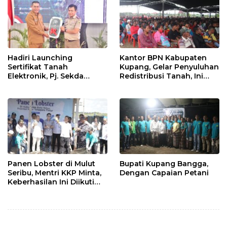
Hadiri Launching
Kantor BPN Kabupaten
Sertifikat Tanah
Kupang, Gelar Penyuluhan
Elektronik, Pj. Sekda
Redistribusi Tanah, Ini
Serahkan Mobil Dinas ke
Tujuannya !
BPN
Panen Lobster di Mulut
Bupati Kupang Bangga,
Seribu, Mentri KKP Minta,
Dengan Capaian Petani
Keberhasilan Ini Diikuti
Daerah Lain