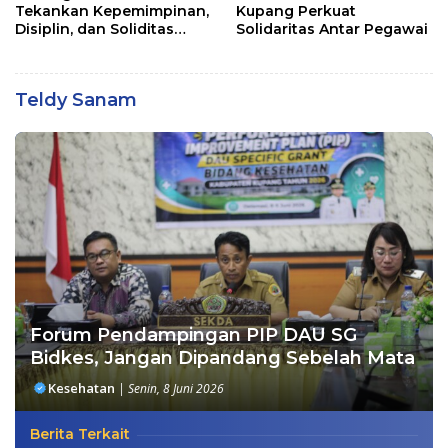
Tekankan Kepemimpinan,
Kupang Perkuat
Disiplin, dan Soliditas
Solidaritas Antar Pegawai
kepada Perwira Abit
Secapa dan Bintara
Reguler
Teldy Sanam
Forum Pendampingan PIP DAU SG
Bidkes, Jangan Dipandang Sebelah Mata
Kesehatan
|
Senin, 8 Juni 2026
Berita Terkait