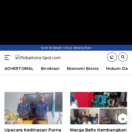
Scroll Ke Bawah Untuk Melanjutkan
ADVERTORIAL
Birokrasi
Ekonomi Bisnis
Hukum Dan 
«
»
Upacara Kedinasan Purna
Warga Bello Kembangkan