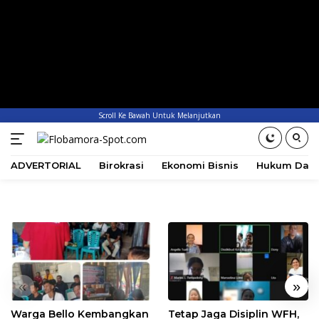
Scroll Ke Bawah Untuk Melanjutkan
ADVERTORIAL
Birokrasi
Ekonomi Bisnis
Hukum Dan 
«
»
Warga Bello Kembangkan
Tetap Jaga Disiplin WFH,