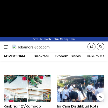
Scroll Ke Bawah Untuk Melanjutkan
ADVERTORIAL
Birokrasi
Ekonomi Bisnis
Hukum Dan 
«
»
Kasbrigif 21/Komodo
Ini Cara Disdikbud Kota