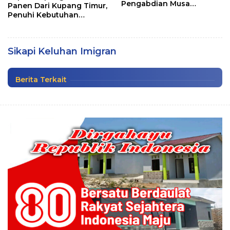
Pengabdian Musa
Panen Dari Kupang Timur,
Jaladapakuri
Penuhi Kebutuhan
Masyarakat
Sikapi Keluhan Imigran, Wagub:”Kita Cari
Jalan Keluar Terbaik”
Sikapi Keluhan Imigran
Politik
|
Kamis, 20 Mei 2021
Berita Terkait