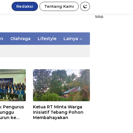
Redaksi
Tentang Kami
tutup
an
Olahraga
Lifestyle
Lainya
: Pengurus
Ketua RT Minta Warga
Tunggu
Inisiatif Tebang Pohon
urun ke
Membahayakan