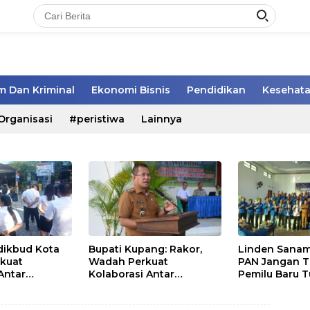
 Dan Kriminal
Ekonomi Bisnis
Pendidikan
Kesehat
Organisasi
#peristiwa
Lainnya
sdikbud Kota
Bupati Kupang: Rakor,
Linden Sanam
kuat
Wadah Perkuat
PAN Jangan 
 Antar
Kolaborasi Antar
Pemilu Baru T
Pemerintah Daerah dan
Masyarakat
Pemangku Kepentingan