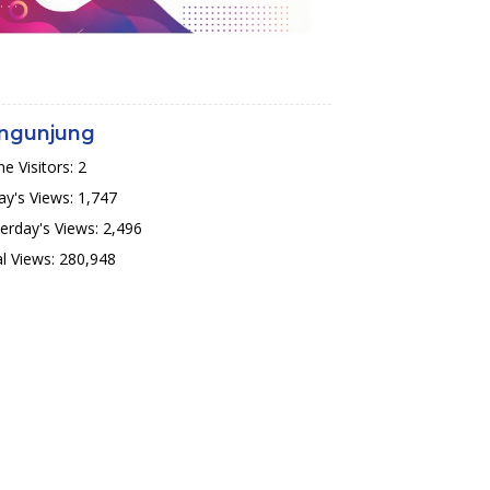
ngunjung
ne Visitors:
2
y's Views:
1,747
erday's Views:
2,496
l Views:
280,948