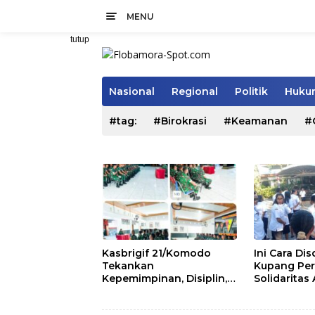
Langsung
MENU
ke
konten
tutup
Nasional
Regional
Politik
Hukum
#tag:
#Birokrasi
#Keamanan
#
Kasbrigif 21/Komodo
Ini Cara Di
Tekankan
Kupang Per
Kepemimpinan, Disiplin,
Solidaritas
dan Soliditas kepada
Pegawai
Perwira Abit Secapa dan