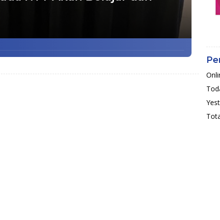
Pe
Onli
Toda
Yest
Tota