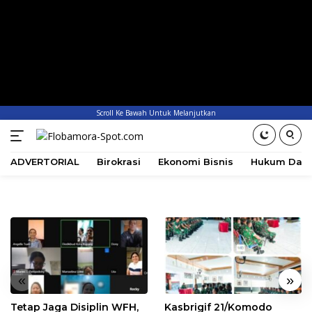
Scroll Ke Bawah Untuk Melanjutkan
ADVERTORIAL
Birokrasi
Ekonomi Bisnis
Hukum Dan 
«
»
Tetap Jaga Disiplin WFH,
Kasbrigif 21/Komodo