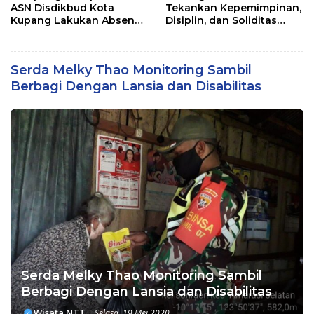
ASN Disdikbud Kota
Tekankan Kepemimpinan,
Kupang Lakukan Absen
Disiplin, dan Soliditas
Zoom
kepada Perwira Abit
Secapa dan Bintara
Reguler
Serda Melky Thao Monitoring Sambil
Berbagi Dengan Lansia dan Disabilitas
Serda Melky Thao Monitoring Sambil
Berbagi Dengan Lansia dan Disabilitas
Wisata NTT
|
Selasa, 19 Mei 2020