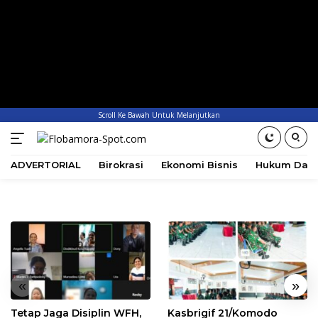
Scroll Ke Bawah Untuk Melanjutkan
ADVERTORIAL
Birokrasi
Ekonomi Bisnis
Hukum Dan 
«
»
Tetap Jaga Disiplin WFH,
Kasbrigif 21/Komodo