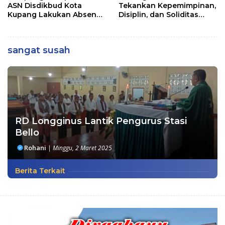
ASN Disdikbud Kota
Tekankan Kepemimpinan,
Kupang Lakukan Absen
Disiplin, dan Soliditas
Zoom
kepada Perwira Abit
Secapa dan Bintara
Reguler
sangat susah
RD Longginus Lantik Pengurus Stasi
Bello
Rohani
|
Minggu, 2 Maret 2025
Berita Terkait