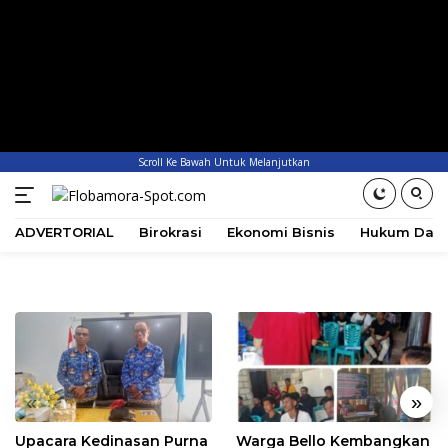
Scroll Ke Bawah Untuk Melanjutkan
ADVERTORIAL
Birokrasi
Ekonomi Bisnis
Hukum Dan 
«
»
Upacara Kedinasan Purna
Warga Bello Kembangkan