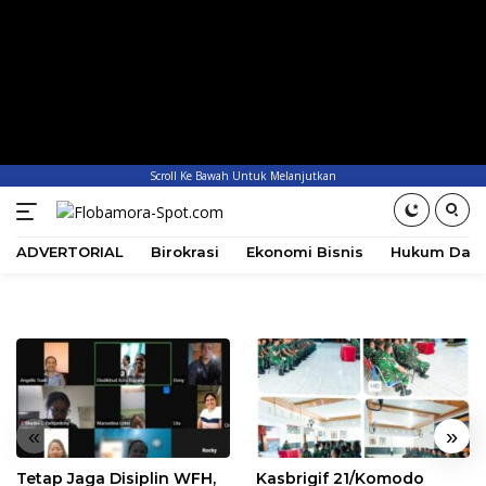
Scroll Ke Bawah Untuk Melanjutkan
ADVERTORIAL
Birokrasi
Ekonomi Bisnis
Hukum Dan 
«
»
Tetap Jaga Disiplin WFH,
Kasbrigif 21/Komodo