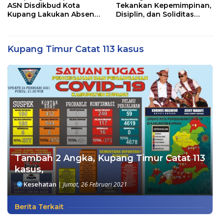
ASN Disdikbud Kota
Tekankan Kepemimpinan,
Kupang Lakukan Absen
Disiplin, dan Soliditas
Zoom
kepada Perwira Abit
Secapa dan Bintara
Reguler
Kupang Timur Catat 113 kasus
Tambah 2 Angka, Kupang Timur Catat 113
kasus,
Kesehatan
|
Jumat, 26 Februari 2021
Berita Terkait