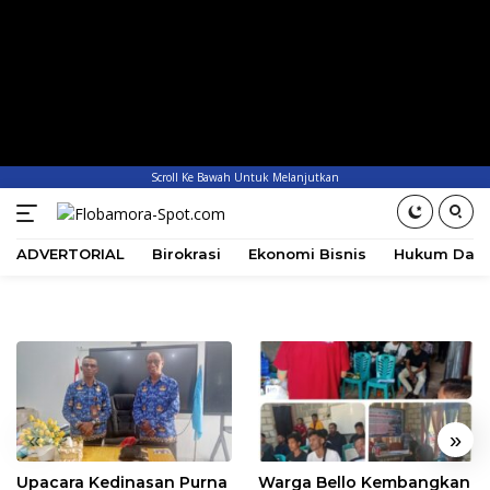
Scroll Ke Bawah Untuk Melanjutkan
ADVERTORIAL
Birokrasi
Ekonomi Bisnis
Hukum Dan 
«
»
Upacara Kedinasan Purna
Warga Bello Kembangkan