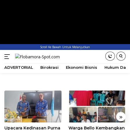
Scroll Ke Bawah Untuk Melanjutkan
ADVERTORIAL
Birokrasi
Ekonomi Bisnis
Hukum Dan 
«
»
Upacara Kedinasan Purna
Warga Bello Kembangkan