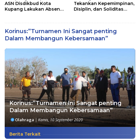
ASN Disdikbud Kota
Tekankan Kepemimpinan,
Kupang Lakukan Absen
Disiplin, dan Soliditas
Zoom
kepada Perwira Abit
Secapa dan Bintara
Reguler
Korinus:”Turnamen Ini Sangat penting
Dalam Membangun Kebersamaan”
Korinus:”Turnamen Ini Sangat penting
Dalam Membangun Kebersamaan”
Olahraga
|
Kamis, 10 September 2020
Berita Terkait