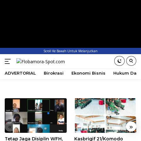
Scroll Ke Bawah Untuk Melanjutkan
ADVERTORIAL
Birokrasi
Ekonomi Bisnis
Hukum Dan 
«
»
Tetap Jaga Disiplin WFH,
Kasbrigif 21/Komodo