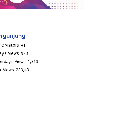
ngunjung
ne Visitors:
41
y's Views:
923
erday's Views:
1,313
l Views:
283,431