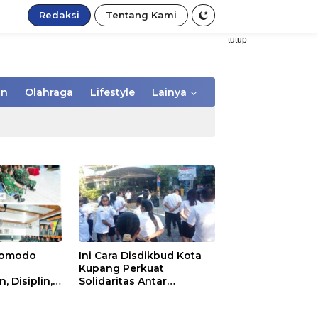
Redaksi
Tentang Kami
tutup
an
Olahraga
Lifestyle
Lainya
/Komodo
Ini Cara Disdikbud Kota
Kupang Perkuat
 Disiplin,
Solidaritas Antar
 kepada
Pegawai
Secapa dan