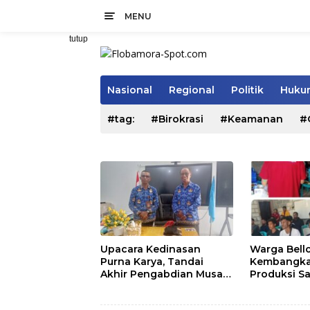
Langsung
MENU
ke
konten
tutup
Nasional
Regional
Politik
Hukum
#tag:
#Birokrasi
#Keamanan
#
Upacara Kedinasan
Warga Bell
Purna Karya, Tandai
Kembangka
Akhir Pengabdian Musa
Produksi S
Jaladapakuri