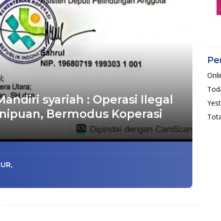
Pe
Onli
Toda
andiri syariah : Operasi Ilegal
Yest
nipuan, Bermodus Koperasi
Tota
UR,