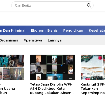
 Dan Kriminal
Ekonomi Bisnis
Pendidikan
Kesehat
Organisasi
#peristiwa
Lainnya
o
Tetap Jaga Disiplin WFH,
Kasbrigif 21
n Usaha
ASN Disdikbud Kota
Tekankan
abun
Kupang Lakukan Absen
Kepemimpinan,
Zoom
dan Soliditas
Perwira Abit 