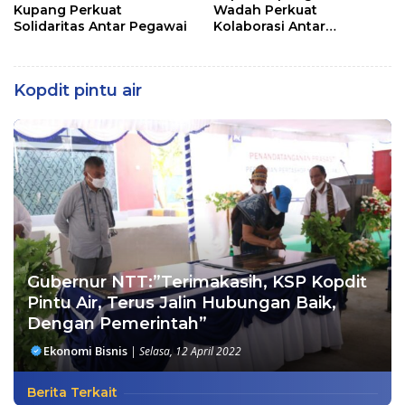
Kupang Perkuat
Wadah Perkuat
Solidaritas Antar Pegawai
Kolaborasi Antar
Pemerintah Daerah dan
Pemangku Kepentingan
Kopdit pintu air
Gubernur NTT:”Terimakasih, KSP Kopdit
Pintu Air, Terus Jalin Hubungan Baik,
Dengan Pemerintah”
Ekonomi Bisnis
|
Selasa, 12 April 2022
Berita Terkait