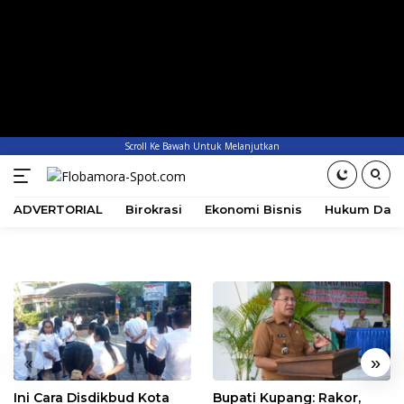
Scroll Ke Bawah Untuk Melanjutkan
ADVERTORIAL
Birokrasi
Ekonomi Bisnis
Hukum Dan 
«
»
Ini Cara Disdikbud Kota
Bupati Kupang: Rakor,