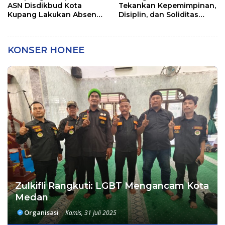
ASN Disdikbud Kota
Tekankan Kepemimpinan,
Kupang Lakukan Absen
Disiplin, dan Soliditas
Zoom
kepada Perwira Abit
Secapa dan Bintara
Reguler
KONSER HONEE
Zulkifli Rangkuti: LGBT Mengancam Kota
Medan
Organisasi
|
Kamis, 31 Juli 2025