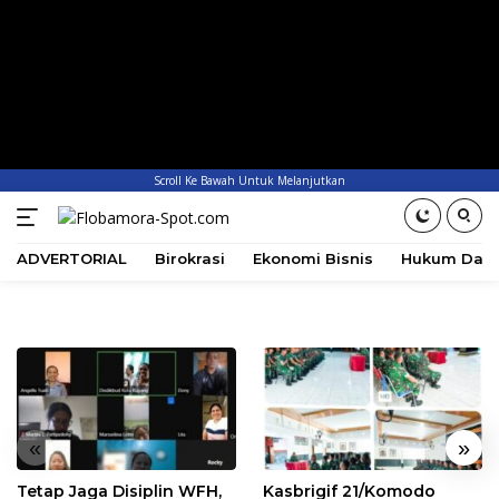
Scroll Ke Bawah Untuk Melanjutkan
ADVERTORIAL
Birokrasi
Ekonomi Bisnis
Hukum Dan 
«
»
Tetap Jaga Disiplin WFH,
Kasbrigif 21/Komodo