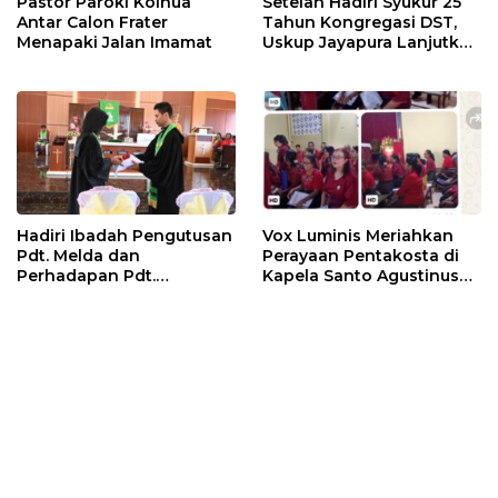
Pastor Paroki Kolhua
Setelah Hadiri Syukur 25
Antar Calon Frater
Tahun Kongregasi DST,
Menapaki Jalan Imamat
Uskup Jayapura Lanjutkan
Kunjungan Pastoral ke
Lembata
Hadiri Ibadah Pengutusan
Vox Luminis Meriahkan
Pdt. Melda dan
Perayaan Pentakosta di
Perhadapan Pdt.
Kapela Santo Agustinus
Wahyudin, Bupati Kupang
Bello
Bilang Begini