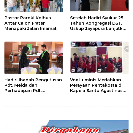
Pastor Paroki Kolhua
Setelah Hadiri Syukur 25
Antar Calon Frater
Tahun Kongregasi DST,
Menapaki Jalan Imamat
Uskup Jayapura Lanjutkan
Kunjungan Pastoral ke
Lembata
Hadiri Ibadah Pengutusan
Vox Luminis Meriahkan
Pdt. Melda dan
Perayaan Pentakosta di
Perhadapan Pdt.
Kapela Santo Agustinus
Wahyudin, Bupati Kupang
Bello
Bilang Begini