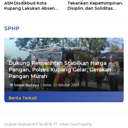
ASN Disdikbud Kota
Tekankan Kepemimpinan,
Kupang Lakukan Absen
Disiplin, dan Soliditas
Zoom
kepada Perwira Abit
Secapa dan Bintara
Reguler
SPHP
Dukung Pemerintah Stabilkan Harga
Pangan, Polres Kupang Gelar, Gerakan
Pangan Murah
Sosial Budaya
|
Senin, 13 Oktober 2025
Berita Terkait
Ucapan Selamat HUT ke-80 RI, PT. Arkan Civa Property.