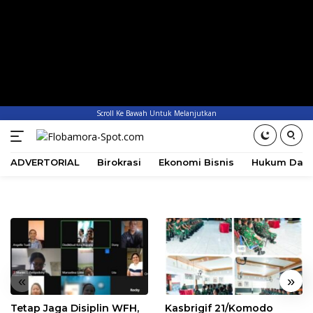
Scroll Ke Bawah Untuk Melanjutkan
ADVERTORIAL
Birokrasi
Ekonomi Bisnis
Hukum Dan 
«
»
Tetap Jaga Disiplin WFH,
Kasbrigif 21/Komodo