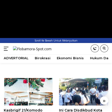
Scroll Ke Bawah Untuk Melanjutkan
ADVERTORIAL
Birokrasi
Ekonomi Bisnis
Hukum Dan 
«
»
Kasbrigif 21/Komodo
Ini Cara Disdikbud Kota