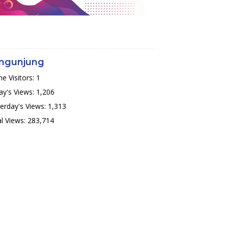
ngunjung
ne Visitors:
1
y's Views:
1,206
erday's Views:
1,313
l Views:
283,714