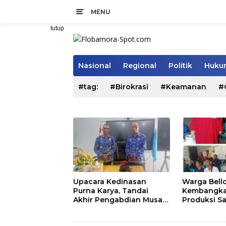
Langsung
MENU
ke
konten
tutup
Nasional
Regional
Politik
Hukum
#tag:
#Birokrasi
#Keamanan
#
Upacara Kedinasan
Warga Bell
Purna Karya, Tandai
Kembangka
Akhir Pengabdian Musa
Produksi S
Jaladapakuri