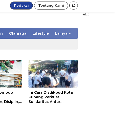
Redaksi
Tentang Kami
tutup
an
Olahraga
Lifestyle
Lainya
/Komodo
Ini Cara Disdikbud Kota
Kupang Perkuat
 Disiplin,
Solidaritas Antar
 kepada
Pegawai
Secapa dan