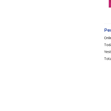
Pe
Onli
Toda
Yest
Tota