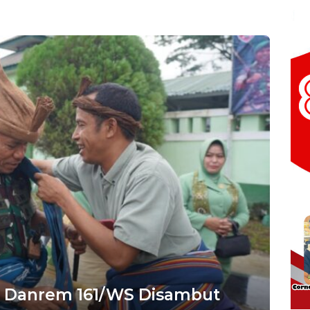
Bintara Regul
B, Danrem 161/WS Disambut