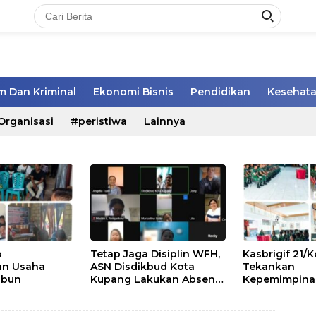
 Dan Kriminal
Ekonomi Bisnis
Pendidikan
Kesehat
Organisasi
#peristiwa
Lainnya
o
Tetap Jaga Disiplin WFH,
Kasbrigif 21
n Usaha
ASN Disdikbud Kota
Tekankan
abun
Kupang Lakukan Absen
Kepemimpinan,
Zoom
dan Soliditas
Perwira Abit 