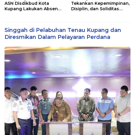
ASN Disdikbud Kota
Tekankan Kepemimpinan,
Kupang Lakukan Absen
Disiplin, dan Soliditas
Zoom
kepada Perwira Abit
Secapa dan Bintara
Reguler
Singgah di Pelabuhan Tenau Kupang dan
Diresmikan Dalam Pelayaran Perdana