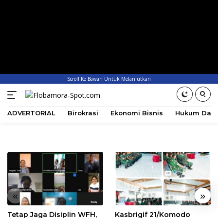
Scroll Ke Bawah Untuk Melanjutkan
ADVERTORIAL
Birokrasi
Ekonomi Bisnis
Hukum Dan 
«
»
Tetap Jaga Disiplin WFH,
Kasbrigif 21/Komodo