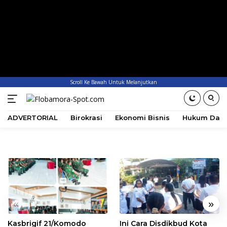
Scroll Ke Bawah Untuk Melanjutkan
ADVERTORIAL
Birokrasi
Ekonomi Bisnis
Hukum Dan 
«
»
Kasbrigif 21/Komodo
Ini Cara Disdikbud Kota