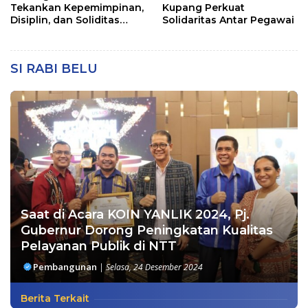
Tekankan Kepemimpinan,
Kupang Perkuat
Disiplin, dan Soliditas
Solidaritas Antar Pegawai
kepada Perwira Abit
Secapa dan Bintara
Reguler
SI RABI BELU
Saat di Acara KOIN YANLIK 2024, Pj.
Gubernur Dorong Peningkatan Kualitas
Pelayanan Publik di NTT
Pembangunan
|
Selasa, 24 Desember 2024
Berita Terkait