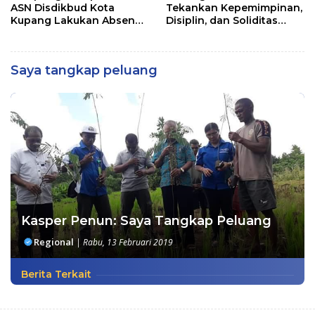
ASN Disdikbud Kota
Tekankan Kepemimpinan,
Kupang Lakukan Absen
Disiplin, dan Soliditas
Zoom
kepada Perwira Abit
Secapa dan Bintara
Reguler
Saya tangkap peluang
Kasper Penun: Saya Tangkap Peluang
Regional
|
Rabu, 13 Februari 2019
Berita Terkait