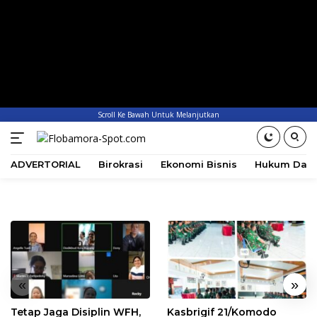
Scroll Ke Bawah Untuk Melanjutkan
ADVERTORIAL
Birokrasi
Ekonomi Bisnis
Hukum Dan 
«
»
Tetap Jaga Disiplin WFH,
Kasbrigif 21/Komodo