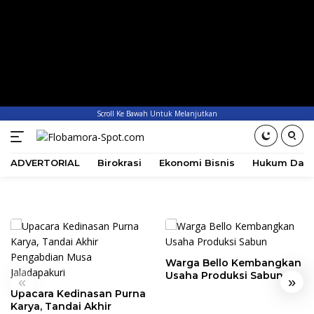
Scroll Ke Bawah Untuk Melanjutkan
ADVERTORIAL
Birokrasi
Ekonomi Bisnis
Hukum Dan 
Warga Bello Kembangkan
Usaha Produksi Sabun
«
»
Upacara Kedinasan Purna
Karya, Tandai Akhir