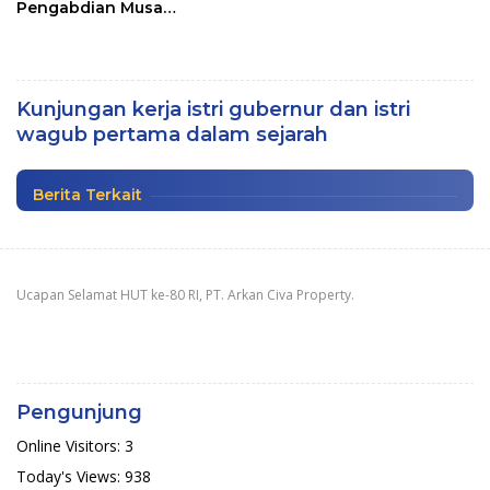
Pengabdian Musa
Jaladapakuri
Kunjungan Ketua dan Wakil Ketua
Dekranasda ke Dispar NTT; Dr Jelamu: Ini
Kunjungan kerja istri gubernur dan istri
Pertama Dalam Sejarah
wagub pertama dalam sejarah
Pariwisata
|
Rabu, 12 September 2018
Berita Terkait
Ucapan Selamat HUT ke-80 RI, PT. Arkan Civa Property.
Pengunjung
Online Visitors:
3
Today's Views:
938