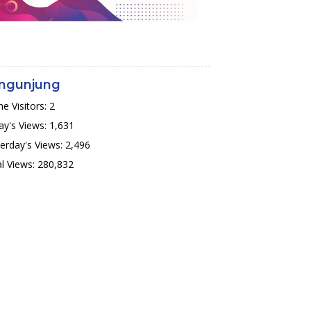
ngunjung
ne Visitors:
2
y's Views:
1,631
erday's Views:
2,496
l Views:
280,832