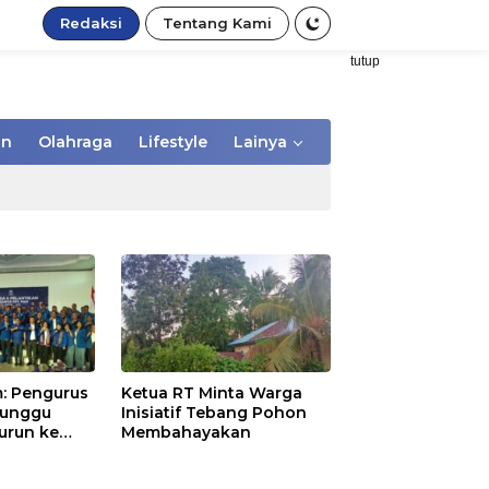
Redaksi
Tentang Kami
tutup
an
Olahraga
Lifestyle
Lainya
: Pengurus
Ketua RT Minta Warga
Tunggu
Inisiatif Tebang Pohon
urun ke
Membahayakan