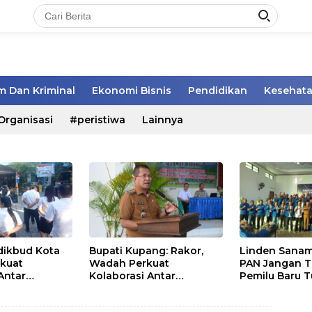
 Dan Kriminal
Ekonomi Bisnis
Pendidikan
Kesehat
Organisasi
#peristiwa
Lainnya
sdikbud Kota
Bupati Kupang: Rakor,
Linden Sanam
kuat
Wadah Perkuat
PAN Jangan 
 Antar
Kolaborasi Antar
Pemilu Baru T
Pemerintah Daerah dan
Masyarakat
Pemangku Kepentingan