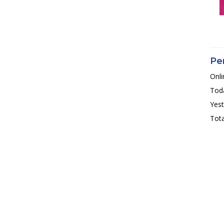
Pe
Onli
Toda
Yest
Tota