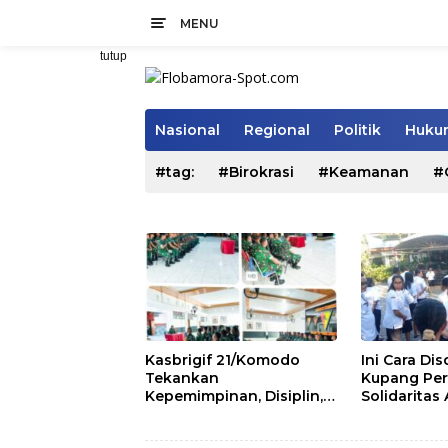
Langsung
MENU
ke
konten
tutup
Nasional
Regional
Politik
Hukum
#tag:
#Birokrasi
#Keamanan
#
Kasbrigif 21/Komodo
Ini Cara Di
Tekankan
Kupang Per
Kepemimpinan, Disiplin,
Solidaritas
dan Soliditas kepada
Pegawai
Perwira Abit Secapa dan