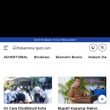
Scroll Ke Bawah Untuk Melanjutkan
ADVERTORIAL
Birokrasi
Ekonomi Bisnis
Hukum Dan 
«
»
Ini Cara Disdikbud Kota
Bupati Kupang: Rakor,