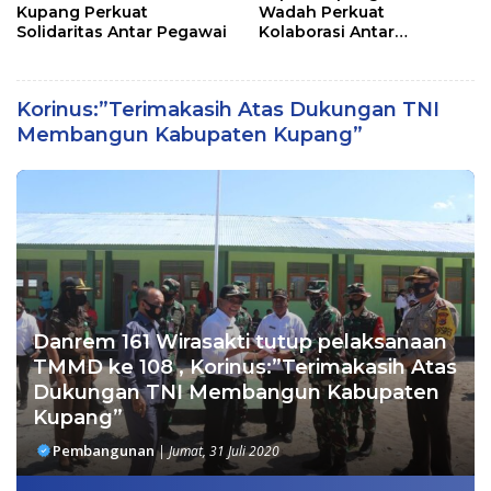
Kupang Perkuat
Wadah Perkuat
Solidaritas Antar Pegawai
Kolaborasi Antar
Pemerintah Daerah dan
Pemangku Kepentingan
Korinus:”Terimakasih Atas Dukungan TNI
Membangun Kabupaten Kupang”
Danrem 161 Wirasakti tutup pelaksanaan
TMMD ke 108 , Korinus:”Terimakasih Atas
Dukungan TNI Membangun Kabupaten
Kupang”
Pembangunan
|
Jumat, 31 Juli 2020