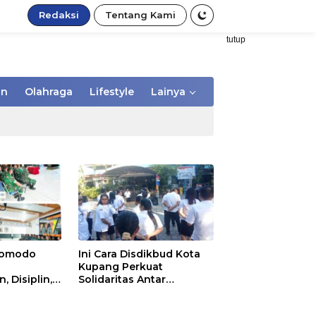
Redaksi
Tentang Kami
tutup
an
Olahraga
Lifestyle
Lainya
/Komodo
Ini Cara Disdikbud Kota
Kupang Perkuat
 Disiplin,
Solidaritas Antar
 kepada
Pegawai
Secapa dan