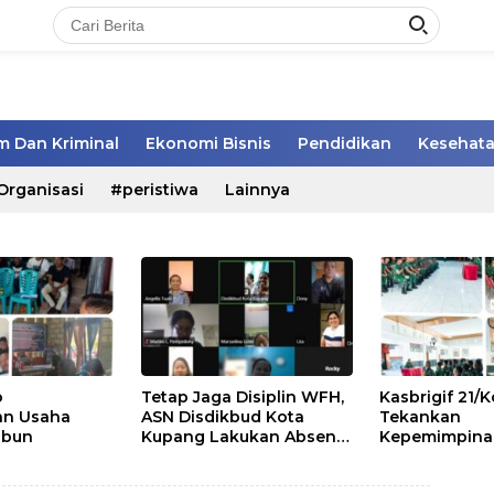
 Dan Kriminal
Ekonomi Bisnis
Pendidikan
Kesehat
Organisasi
#peristiwa
Lainnya
o
Tetap Jaga Disiplin WFH,
Kasbrigif 21
n Usaha
ASN Disdikbud Kota
Tekankan
abun
Kupang Lakukan Absen
Kepemimpinan,
Zoom
dan Soliditas
Perwira Abit 