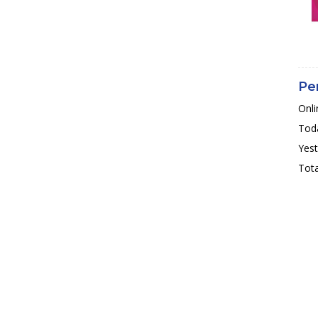
Pe
Onli
Toda
Yest
Tota