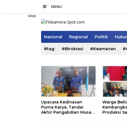
Langsung
MENU
ke
konten
tutup
Nasional
Regional
Politik
Hukum
#tag:
#Birokrasi
#Keamanan
#
Upacara Kedinasan
Warga Bell
Purna Karya, Tandai
Kembangka
Akhir Pengabdian Musa
Produksi S
Jaladapakuri