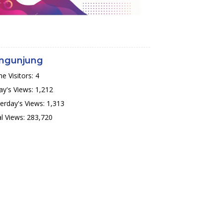
ngunjung
ne Visitors:
4
y's Views:
1,212
erday's Views:
1,313
l Views:
283,720