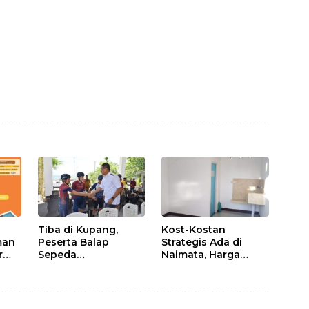
Tiba di Kupang,
Kost-Kostan
man
Peserta Balap
Strategis Ada di
r
Sepeda
Naimata, Harga
Internasional Tour
Terjangkau dan
de ENTETE, Dijamu
Fasilitas Lengkap
Bupati dan Wakil