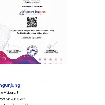
ngunjung
ne Visitors:
3
y's Views:
1,282