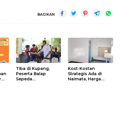
BAGIKAN
Tiba di Kupang,
Kost-Kostan
man
Peserta Balap
Strategis Ada di
r
Sepeda
Naimata, Harga
Internasional Tour
Terjangkau dan
de ENTETE, Dijamu
Fasilitas Lengkap
Bupati dan Wakil