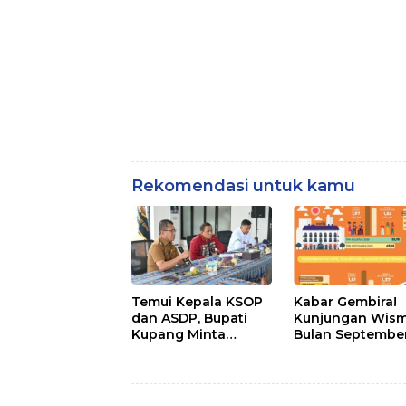
Rekomendasi untuk kamu
Temui Kepala KSOP
Kabar Gembira!
dan ASDP, Bupati
Kunjungan Wis
Kupang Minta
Bulan Septembe
Dukung
2025, Naik
Pembangunan
Patung Kristus, Ini
Sikap Keduanya