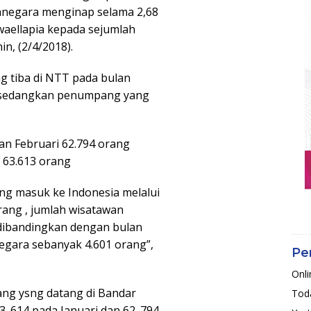
canegara menginap selama 2,68
iwaellapia kepada sejumlah
n, (2/4/2018).
 tiba di NTT pada bulan
g sedangkan penumpang yang
an Februari 62.794 orang
63.613 orang
g masuk ke Indonesia melalui
ang , jumlah wisatawan
dibandingkan dengan bulan
gara sebanyak 4.601 orang”,
Pe
Onli
ang ysng datang di Bandar
Toda
3. 614 pada Januari dan 62. 794