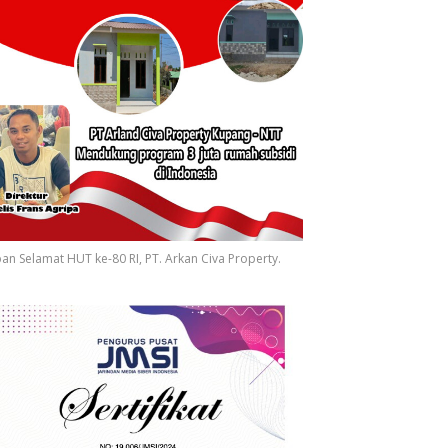
an Selamat HUT ke-80 RI, PT. Arkan Civa Property.