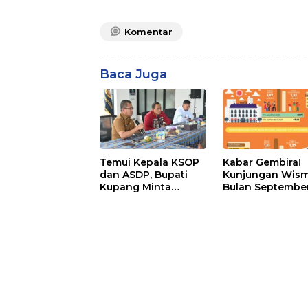
Komentar
Baca Juga
Temui Kepala KSOP
Kabar Gembira!
dan ASDP, Bupati
Kunjungan Wis
Kupang Minta
Bulan Septembe
Dukung
2025, Naik
Pembangunan
Patung Kristus, Ini
Sikap Keduanya