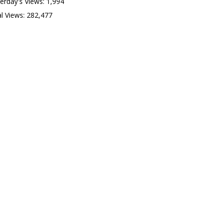
erday's Views:
1,994
l Views:
282,477