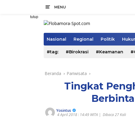
Langsung
MENU
ke
konten
tutup
Nasional
Regional
Politik
Hukum
#tag:
#Birokrasi
#Keamanan
#
Beranda
Pariwisata
Tingkat Peng
Berbint
Yosintus
4 April 2018 : 14:49 WITA |
Dibaca 27 Kali