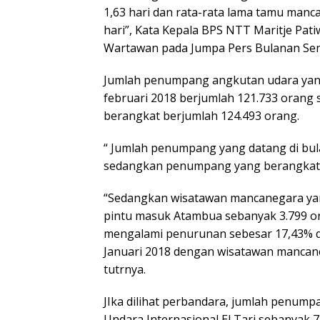
1,63 hari dan rata-rata lama tamu man
hari”, Kata Kepala BPS NTT Maritje Pat
Wartawan pada Jumpa Pers Bulanan Seni
Jumlah penumpang angkutan udara yang
februari 2018 berjumlah 121.733 oran
berangkat berjumlah 124.493 orang.
“ Jumlah penumpang yang datang di bul
sedangkan penumpang yang berangkat 
“Sedangkan wisatawan mancanegara yan
pintu masuk Atambua sebanyak 3.799 or
mengalami penurunan sebesar 17,43% 
Januari 2018 dengan wisatawan mancane
tutrnya.
JIka dilihat perbandara, jumlah penump
Undara Internasional El Tari sebanyak 7