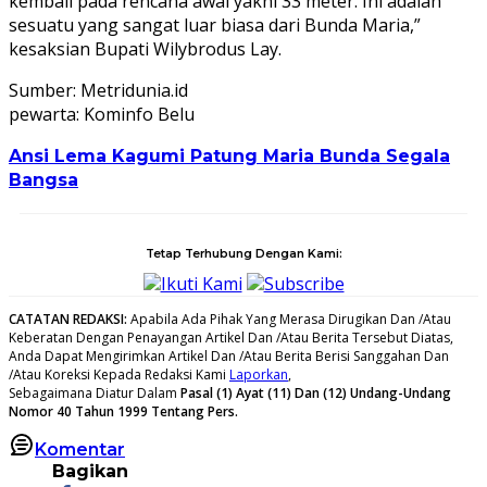
kembali pada rencana awal yakni 33 meter. Ini adalah
sesuatu yang sangat luar biasa dari Bunda Maria,”
kesaksian Bupati Wilybrodus Lay.
Sumber: Metridunia.id
pewarta: Kominfo Belu
Ansi Lema Kagumi Patung Maria Bunda Segala
Bangsa
Tetap Terhubung Dengan Kami:
Ikuti Kami
Subscribe
CATATAN REDAKSI
:
Apabila Ada Pihak Yang Merasa Dirugikan Dan /Atau
Keberatan Dengan Penayangan Artikel Dan /Atau Berita Tersebut Diatas,
Anda Dapat Mengirimkan Artikel Dan /Atau Berita Berisi Sanggahan Dan
/Atau Koreksi Kepada Redaksi Kami
Laporkan
,
Sebagaimana Diatur Dalam
Pasal (1) Ayat (11) Dan (12) Undang-Undang
Nomor 40 Tahun 1999 Tentang Pers.
Komentar
Bagikan