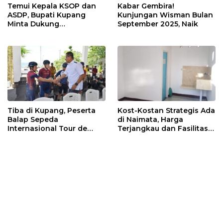
Temui Kepala KSOP dan
Kabar Gembira!
ASDP, Bupati Kupang
Kunjungan Wisman Bulan
Minta Dukung
September 2025, Naik
Pembangunan Patung
Kristus, Ini Sikap
Keduanya
Tiba di Kupang, Peserta
Kost-Kostan Strategis Ada
Balap Sepeda
di Naimata, Harga
Internasional Tour de
Terjangkau dan Fasilitas
ENTETE, Dijamu Bupati
Lengkap
dan Wakil