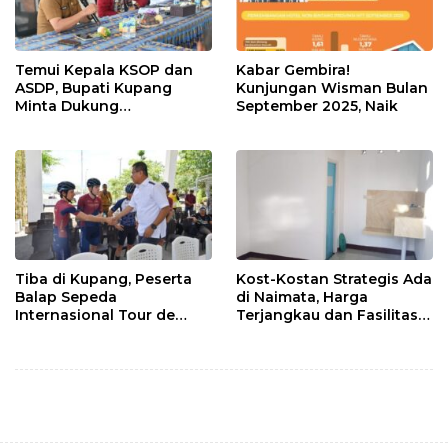
Temui Kepala KSOP dan
Kabar Gembira!
ASDP, Bupati Kupang
Kunjungan Wisman Bulan
Minta Dukung
September 2025, Naik
Pembangunan Patung
Kristus, Ini Sikap
Keduanya
Tiba di Kupang, Peserta
Kost-Kostan Strategis Ada
Balap Sepeda
di Naimata, Harga
Internasional Tour de
Terjangkau dan Fasilitas
ENTETE, Dijamu Bupati
Lengkap
dan Wakil