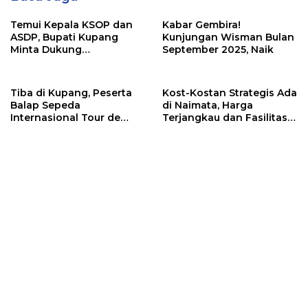
Temui Kepala KSOP dan
Kabar Gembira!
ASDP, Bupati Kupang
Kunjungan Wisman Bulan
Minta Dukung
September 2025, Naik
Pembangunan Patung
Kristus, Ini Sikap
Keduanya
Tiba di Kupang, Peserta
Kost-Kostan Strategis Ada
Balap Sepeda
di Naimata, Harga
Internasional Tour de
Terjangkau dan Fasilitas
ENTETE, Dijamu Bupati
Lengkap
dan Wakil