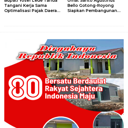
Bupati Yosef Lede Tanda
Umat Santo Agustinus
Tangani Kerja Sama
Bello Gotong-Royong
Optimalisasi Pajak Daerah
Siapkan Pembangunan
Bersama Seluruh Kepala
Lanjutan Kapela Santo
Daerah Se-NTT
Paulus