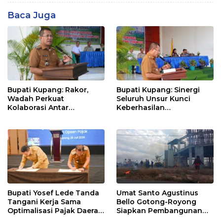
Baca Juga
Bupati Kupang: Rakor,
Bupati Kupang: Sinergi
Wadah Perkuat
Seluruh Unsur Kunci
Kolaborasi Antar
Keberhasilan
Pemerintah Daerah dan
Pembangunan Daerah
Pemangku Kepentingan
Bupati Yosef Lede Tanda
Umat Santo Agustinus
Tangani Kerja Sama
Bello Gotong-Royong
Optimalisasi Pajak Daerah
Siapkan Pembangunan
Bersama Seluruh Kepala
Lanjutan Kapela Santo