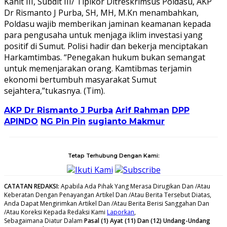
Kanit III, Subdit III/ Tipikor Ditreskrimsus Poldasu, AKP
Dr Rismanto J Purba, SH, MH, M.Kn menambahkan,
Poldasu wajib memberikan jaminan keamanan kepada
para pengusaha untuk menjaga iklim investasi yang
positif di Sumut. Polisi hadir dan bekerja menciptakan
Harkamtimbas. “Penegakan hukum bukan semangat
untuk memenjarakan orang. Kamtibmas terjamin
ekonomi bertumbuh masyarakat Sumut
sejahtera,”tukasnya. (Tim).
AKP Dr Rismanto J Purba
Arif Rahman
DPP
APINDO
NG Pin Pin
sugianto Makmur
Tetap Terhubung Dengan Kami:
Ikuti Kami
Subscribe
CATATAN REDAKSI
:
Apabila Ada Pihak Yang Merasa Dirugikan Dan /Atau
Keberatan Dengan Penayangan Artikel Dan /Atau Berita Tersebut Diatas,
Anda Dapat Mengirimkan Artikel Dan /Atau Berita Berisi Sanggahan Dan
/Atau Koreksi Kepada Redaksi Kami
Laporkan
,
Sebagaimana Diatur Dalam
Pasal (1) Ayat (11) Dan (12) Undang-Undang