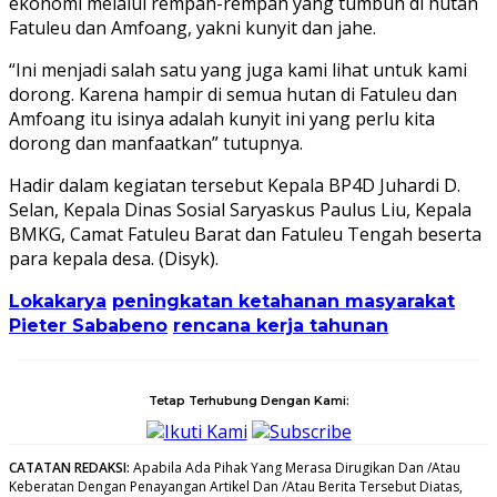
ekonomi melalui rempah-rempah yang tumbuh di hutan
Fatuleu dan Amfoang, yakni kunyit dan jahe.
“Ini menjadi salah satu yang juga kami lihat untuk kami
dorong. Karena hampir di semua hutan di Fatuleu dan
Amfoang itu isinya adalah kunyit ini yang perlu kita
dorong dan manfaatkan” tutupnya.
Hadir dalam kegiatan tersebut Kepala BP4D Juhardi D.
Selan, Kepala Dinas Sosial Saryaskus Paulus Liu, Kepala
BMKG, Camat Fatuleu Barat dan Fatuleu Tengah beserta
para kepala desa. (Disyk).
Lokakarya
peningkatan ketahanan masyarakat
Pieter Sababeno
rencana kerja tahunan
Tetap Terhubung Dengan Kami:
Ikuti Kami
Subscribe
CATATAN REDAKSI
:
Apabila Ada Pihak Yang Merasa Dirugikan Dan /Atau
Keberatan Dengan Penayangan Artikel Dan /Atau Berita Tersebut Diatas,