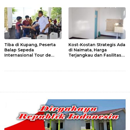
Kristus, Ini Sikap
Keduanya
Tiba di Kupang, Peserta
Kost-Kostan Strategis Ada
Balap Sepeda
di Naimata, Harga
Internasional Tour de
Terjangkau dan Fasilitas
ENTETE, Dijamu Bupati
Lengkap
dan Wakil