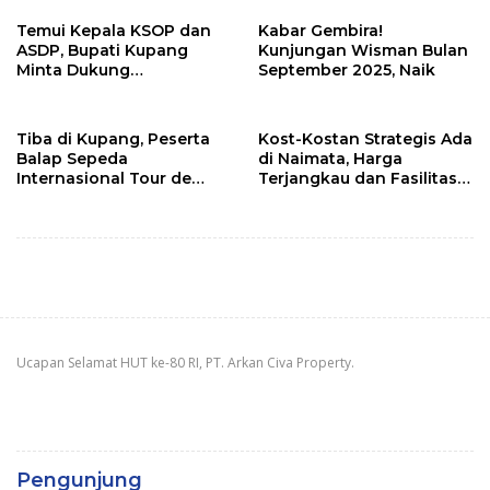
Temui Kepala KSOP dan
Kabar Gembira!
ASDP, Bupati Kupang
Kunjungan Wisman Bulan
Minta Dukung
September 2025, Naik
Pembangunan Patung
Kristus, Ini Sikap
Keduanya
Tiba di Kupang, Peserta
Kost-Kostan Strategis Ada
Balap Sepeda
di Naimata, Harga
Internasional Tour de
Terjangkau dan Fasilitas
ENTETE, Dijamu Bupati
Lengkap
dan Wakil
Ucapan Selamat HUT ke-80 RI, PT. Arkan Civa Property.
Pengunjung