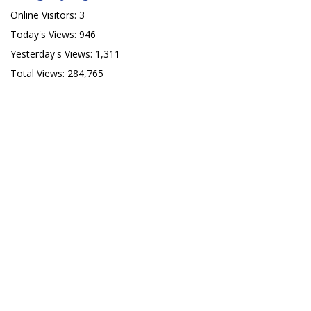
Online Visitors:
3
Today's Views:
946
Yesterday's Views:
1,311
Total Views:
284,765