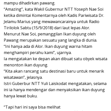
mampu dihadirkan pawang.
“Amazing”, kata Wakil Gubernur NTT Yoseph Nae Soi
ketika dimintai Komentarnya oleh Kadis Pariwisata Dr.
Jelamu Marius yang mewawancarainya untuk Radio
Tirilolok Sabtu (15/9/2018) dari laut lepas Alor.
Menurut Nae Soi, pemanggilan Ikan duyung oleh
Pawang merupakan sesuatu yang langka di dunia.
“Ini hanya ada di Alor. Ikan duyung warna hitam
menghampiri perahu kami”, ujarnya.
Ia mengatakan ke depan akan dibuat satu obyek wisata
menonton ikan duyung.
“Kita akan rancang satu destinasi baru untuk menarik
wisatawan”, jelasnya.
Istri Guberbur NTT Yuli Laiskodat mengatakan, selama
ini ia hanya mendengar dan menyaksikan ikan duyung
hanya lewat buku.
“Tapi hari ini saya bisa melihat