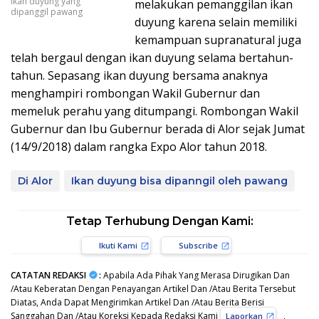
Ikan duyung yang
melakukan pemanggilan ikan
dipanggil pawang
duyung karena selain memiliki
kemampuan supranatural juga
telah bergaul dengan ikan duyung selama bertahun-
tahun. Sepasang ikan duyung bersama anaknya
menghampiri rombongan Wakil Gubernur dan
memeluk perahu yang ditumpangi. Rombongan Wakil
Gubernur dan Ibu Gubernur berada di Alor sejak Jumat
(14/9/2018) dalam rangka Expo Alor tahun 2018.
Di Alor
Ikan duyung bisa dipanngil oleh pawang
Tetap Terhubung Dengan Kami:
Ikuti Kami
Subscribe
CATATAN REDAKSI
:
Apabila Ada Pihak Yang Merasa Dirugikan Dan
/Atau Keberatan Dengan Penayangan Artikel Dan /Atau Berita Tersebut
Diatas, Anda Dapat Mengirimkan Artikel Dan /Atau Berita Berisi
Sanggahan Dan /Atau Koreksi Kepada Redaksi Kami
,
Laporkan