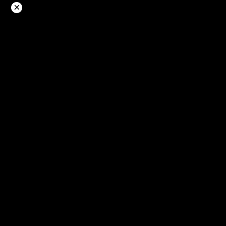
Langsung
×
ke
konten