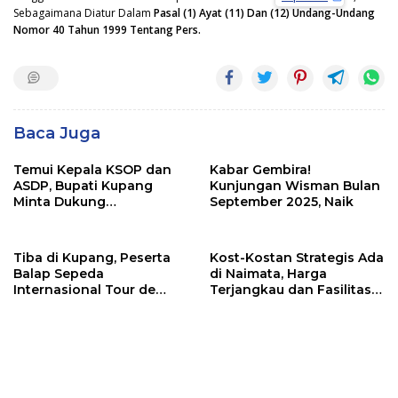
Sebagaimana Diatur Dalam
Pasal (1) Ayat (11) Dan (12) Undang-Undang
Nomor 40 Tahun 1999 Tentang Pers.
Baca Juga
Temui Kepala KSOP dan
Kabar Gembira!
ASDP, Bupati Kupang
Kunjungan Wisman Bulan
Minta Dukung
September 2025, Naik
Pembangunan Patung
Kristus, Ini Sikap
Keduanya
Tiba di Kupang, Peserta
Kost-Kostan Strategis Ada
Balap Sepeda
di Naimata, Harga
Internasional Tour de
Terjangkau dan Fasilitas
ENTETE, Dijamu Bupati
Lengkap
dan Wakil